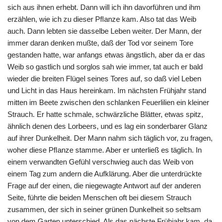
sich aus ihnen erhebt. Dann will ich ihn davorführen und ihm
erzählen, wie ich zu dieser Pﬂanze kam. Also tat das Weib
auch. Dann lebten sie dasselbe Leben weiter. Der Mann, der
immer daran denken mußte, daß der Tod vor seinem Tore
gestanden hatte, war anfangs etwas ängstlich, aber da er das
Weib so gastlich und sorglos sah wie immer, tat auch er bald
wieder die breiten Flügel seines Tores auf, so daß viel Leben
und Licht in das Haus hereinkam. Im nächsten Frühjahr stand
mitten im Beete zwischen den schlanken Feuerlilien ein kleiner
Strauch. Er hatte schmale, schwärzliche Blätter, etwas spitz,
ähnlich denen des Lorbeers, und es lag ein sonderbarer Glanz
auf ihrer Dunkelheit. Der Mann nahm sich täglich vor, zu fragen,
woher diese Pﬂanze stamme. Aber er unterließ es täglich. In
einem verwandten Gefühl verschwieg auch das Weib von
einem Tag zum andern die Aufklärung. Aber die unterdrückte
Frage auf der einen, die niegewagte Antwort auf der anderen
Seite, führte die beiden Menschen oft bei diesem Strauch
zusammen, der sich in seiner grünen Dunkelheit so seltsam
von dem Garten unterschied. Als das nächste Frühjahr kam, da