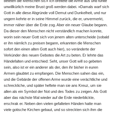
beteten die Menschen so.« Ich breitete die Arme aus und fühlte
unwillkürlich meine Brust groß werden dabei. »Damals warf sich
Gott in alle diese Abgründe voll Demut und Dunkelheit, und nur
ungern kehrte er in seine Himmel zurück, die er, unvermerkt,
immer näher über die Erde zog. Aber ein neuer Glaube begann.
Da dieser den Menschen nicht verständlich machen konnte,
worin sein neuer Gott sich von jenem alten unterscheide (sobald
er ihn nämlich zu preisen begann, erkannten die Menschen
sofort den einen alten Gott auch hier), so veränderte der
Verkünder des neuen Gebotes die Art zu beten. Er lehrte das
Händefalten und entschied: Seht, unser Gott will so gebeten
sein, also ist er ein anderer als der, den ihr bisher in euren
Armen glaubtet zu empfangen. Die Menschen sahen das ein,
und die Gebärde der offenen Arme wurde eine verächtliche und
schreckliche, und später heftete man sie ans Kreuz, um sie
allen als ein Symbol der Not und des Todes zu zeigen. Als Gott
aber das nächste Mal wieder auf die Erde niederblickte,
erschrak er. Neben den vielen gefalteten Händen hatte man
viele gotische Kirchen gebaut, und so streckten sich ihm die