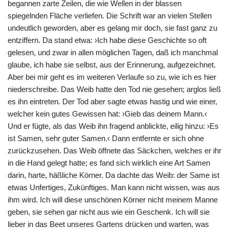
begannen zarte Zeilen, die wie Wellen in der blassen
spiegelnden Fläche verliefen. Die Schrift war an vielen Stellen
undeutlich geworden, aber es gelang mir doch, sie fast ganz zu
entziffern. Da stand etwa: ›Ich habe diese Geschichte so oft
gelesen, und zwar in allen möglichen Tagen, daß ich manchmal
glaube, ich habe sie selbst, aus der Erinnerung, aufgezeichnet.
Aber bei mir geht es im weiteren Verlaufe so zu, wie ich es hier
niederschreibe. Das Weib hatte den Tod nie gesehen; arglos ließ
es ihn eintreten. Der Tod aber sagte etwas hastig und wie einer,
welcher kein gutes Gewissen hat: ›Gieb das deinem Mann.‹
Und er fügte, als das Weib ihn fragend anblickte, eilig hinzu: ›Es
ist Samen, sehr guter Samen.‹ Dann entfernte er sich ohne
zurückzusehen. Das Weib öffnete das Säckchen, welches er ihr
in die Hand gelegt hatte; es fand sich wirklich eine Art Samen
darin, harte, häßliche Körner. Da dachte das Weib: der Same ist
etwas Unfertiges, Zukünftiges. Man kann nicht wissen, was aus
ihm wird. Ich will diese unschönen Körner nicht meinem Manne
geben, sie sehen gar nicht aus wie ein Geschenk. Ich will sie
lieber in das Beet unseres Gartens drücken und warten, was