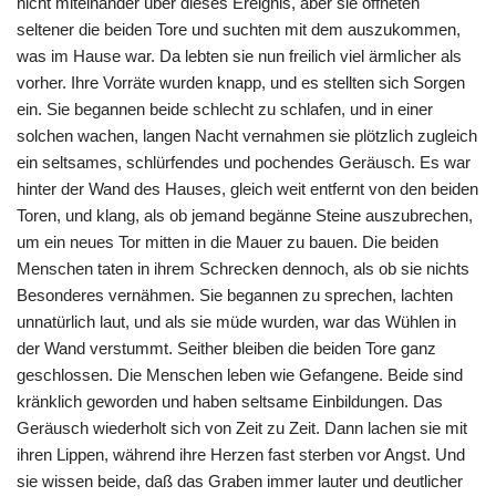
nicht miteinander über dieses Ereignis, aber sie öffneten
seltener die beiden Tore und suchten mit dem auszukommen,
was im Hause war. Da lebten sie nun freilich viel ärmlicher als
vorher. Ihre Vorräte wurden knapp, und es stellten sich Sorgen
ein. Sie begannen beide schlecht zu schlafen, und in einer
solchen wachen, langen Nacht vernahmen sie plötzlich zugleich
ein seltsames, schlürfendes und pochendes Geräusch. Es war
hinter der Wand des Hauses, gleich weit entfernt von den beiden
Toren, und klang, als ob jemand begänne Steine auszubrechen,
um ein neues Tor mitten in die Mauer zu bauen. Die beiden
Menschen taten in ihrem Schrecken dennoch, als ob sie nichts
Besonderes vernähmen. Sie begannen zu sprechen, lachten
unnatürlich laut, und als sie müde wurden, war das Wühlen in
der Wand verstummt. Seither bleiben die beiden Tore ganz
geschlossen. Die Menschen leben wie Gefangene. Beide sind
kränklich geworden und haben seltsame Einbildungen. Das
Geräusch wiederholt sich von Zeit zu Zeit. Dann lachen sie mit
ihren Lippen, während ihre Herzen fast sterben vor Angst. Und
sie wissen beide, daß das Graben immer lauter und deutlicher