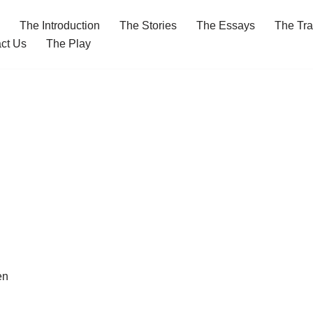
The Introduction
The Stories
The Essays
The Tra
ct Us
The Play
en