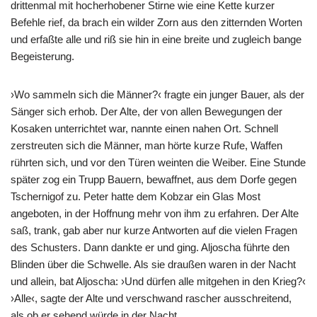
drittenmal mit hocherhobener Stirne wie eine Kette kurzer
Befehle rief, da brach ein wilder Zorn aus den zitternden Worten
und erfaßte alle und riß sie hin in eine breite und zugleich bange
Begeisterung.
›Wo sammeln sich die Männer?‹ fragte ein junger Bauer, als der
Sänger sich erhob. Der Alte, der von allen Bewegungen der
Kosaken unterrichtet war, nannte einen nahen Ort. Schnell
zerstreuten sich die Männer, man hörte kurze Rufe, Waffen
rührten sich, und vor den Türen weinten die Weiber. Eine Stunde
später zog ein Trupp Bauern, bewaffnet, aus dem Dorfe gegen
Tschernigof zu. Peter hatte dem Kobzar ein Glas Most
angeboten, in der Hoffnung mehr von ihm zu erfahren. Der Alte
saß, trank, gab aber nur kurze Antworten auf die vielen Fragen
des Schusters. Dann dankte er und ging. Aljoscha führte den
Blinden über die Schwelle. Als sie draußen waren in der Nacht
und allein, bat Aljoscha: ›Und dürfen alle mitgehen in den Krieg?‹
›Alle‹, sagte der Alte und verschwand rascher ausschreitend,
als ob er sehend würde in der Nacht.