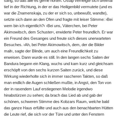
sang, so daß alle es gerne hörten. Ostap verneigte sich dreimal
tief in der Richtung, in der er das Heiligenbild vermutete (und es
war die Znamenskaja, zu der er sich so, unbewußt, wandte),
setzte sich dann an den Ofen und fragte mit leiser Stimme: ›Bei
wem bin ich eigentlich?‹ ›Bei uns, Väterchen, bei Peter
Akimowitsch, dem Schuster‹, erwiderte Peter freundlich. Er war
ein Freund des Gesanges und freute sich dieses unerwarteten
Besuches. ›Ah, bei Peter Akimowitsch, dem, der die Bilder
malt‹, sagte der Blinde, um auch eine Freundlichkeit zu
erweisen. Dann wurde es still. In den langen sechs Saiten der
Bandura begann ein Klang, wuchs und kam kurz und gleichsam
erschöpft von den sechs kurzen Saiten zurück, und diese
Wirkung wiederholte sich in immer rascheren Takten, so daß
man endlich die Augen schließen mußte, in Angst, den Ton von
der in rasendem Lauf erstiegenen Melodie irgendwo
hinabstürzen zu sehen; da brach das Lied ab und gab der
schönen, schweren Stimme des Kobzars Raum, welche bald
das ganze Haus erfüllte und auch aus den benachbarten Hütten
die Leute rief, die sich vor der Türe und unter den Fenstern